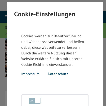
Cookie-Einstellungen
search
menu
Menu
Suche
Sie befinden sich hier:
Startseite
Merkblätter
Abfallrecht - Merkblätter
Cookies werden zur Benutzerführung
und Webanalyse verwendet und helfen
dabei, diese Webseite zu verbessern.
Durch die weitere Nutzung dieser
Website erklären Sie sich mit unserer
Cookie Richtlinie einverstanden.
Impressum
Datenschutz
Abfallrecht - Merkblätter