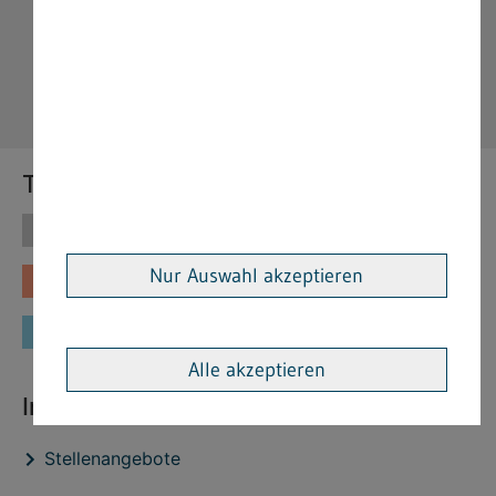
Themen
Themen
Vorschriften
Nur Auswahl akzeptieren
Fachinformationen
Merkblätter
Formulare
Alle akzeptieren
Interessante Links
Stellenangebote