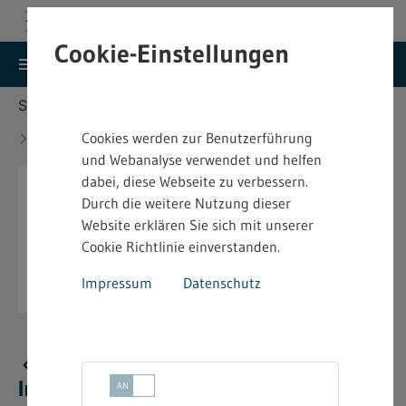
Cookie-Einstellungen
search
menu
Menu
Suche
Sie befinden sich hier:
Startseite
Aktuelles
Änderung des Bundes-Immissionsschutzgesetzes
Cookies werden zur Benutzerführung
- BImSchG
und Webanalyse verwendet und helfen
dabei, diese Webseite zu verbessern.
Durch die weitere Nutzung dieser
Website erklären Sie sich mit unserer
Cookie Richtlinie einverstanden.
Impressum
Datenschutz
Änderung des Bundes-
Immissionsschutzgesetzes - BImSchG