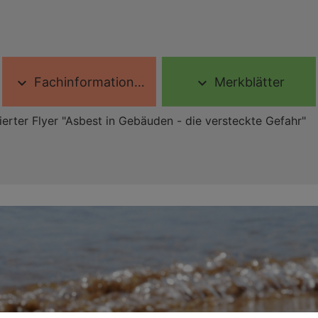
Fachinformationen
Merkblätter
expand_more
expand_more
ierter Flyer "Asbest in Gebäuden - die versteckte Gefahr"