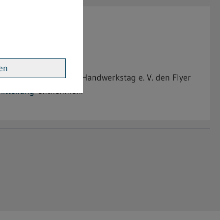
kte Gefahr"
ren
-Württembergischen Handwerkstag e. V. den Flyer
itteilung
entnehmen.