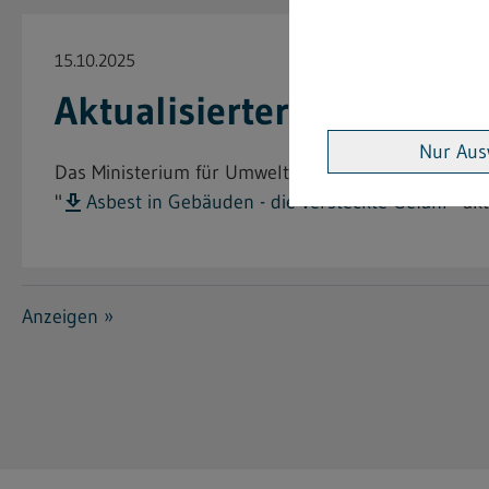
15.10.2025
Aktualisierter Flyer "Asb
Nur Aus
Das Ministerium für Umwelt, Klima und Energiewi
"
Asbest in Gebäuden - die versteckte Gefahr
" ak
Anzeigen »