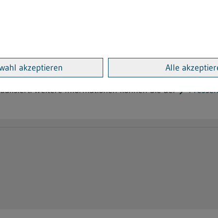
est in Gebäuden - die verstec
wahl akzeptieren
Alle akzeptie
rtschaft Baden-Württemberg hat gemeinsam mit dem Baden
tualisiert. Weitere Informationen können Sie der
Pressem