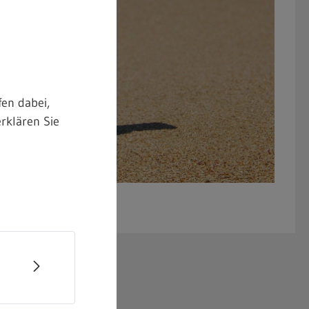
en dabei,
rklären Sie