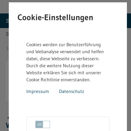
Cookie-Einstellungen
search
menu
Menu
Suche
Sie befinden sich hier:
Startseite
Aktuelles
Aktualisierung des Praxisleitfadens:
Cookies werden zur Benutzerführung
Verfahrensschritte in Genehmigungsverfahren von
und Webanalyse verwendet und helfen
Windenergieanlagen
dabei, diese Webseite zu verbessern.
Durch die weitere Nutzung dieser
Website erklären Sie sich mit unserer
Cookie Richtlinie einverstanden.
Impressum
Datenschutz
Aktualisierung des Praxisleitfadens:
Verfahrensschritte in