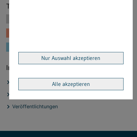
Themen
Themen
Vorschriften
Fachinformationen
Merkblätter
Formulare
Nur Auswahl akzeptieren
Interessante Links
Stellenangebote
Alle akzeptieren
Aktuelles
Veröffentlichtungen