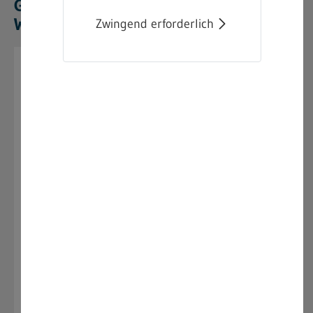
Genehmigungsverfahren von
Windenergieanlagen
Zwingend erforderlich
05.06.2026
Aktualisierung des
Praxisleitfadens:
Verfahrensschritte in
Genehmigungsverfahren
von Windenergieanlagen
Der Praxisleitfaden "Verfahrensschritte in
Genehmigungsverfahren von
Windenergieanlagen" entstand im Jahr 2022 im
Zusammenhang mit der „Task Force zur