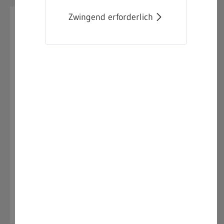
Zwingend erforderlich
01.12.2025
Aktuelles Silvester-
Merkblatt für den
Einzelhandel verfügbar
Das aktuelle "Merkblatt für den Einzelhandel"
über Verkauf und Aufbewahrung von
Feuerwerkskörper der Kategorie F1 und F2 zum
Jahreswechsel, steht jetzt zur Verfügung.
Sie finden das Merkblatt bei uns im Internet der
Gewerbeaufsicht unter
Sprengstoffrecht - Merkblätter