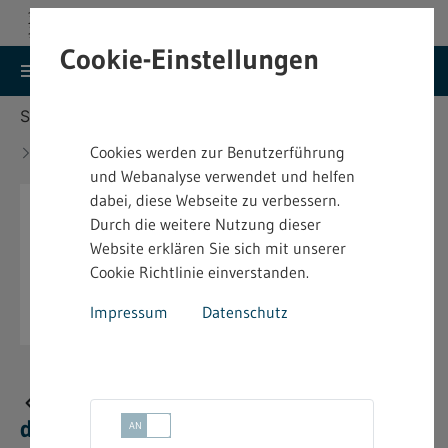
Cookie-Einstellungen
search
menu
Menu
Suche
Sie befinden sich hier:
Startseite
Aktuelles
Aktuelles Silvester-Merkblatt für den Einzelhandel
Cookies werden zur Benutzerführung
verfügbar - 2025
und Webanalyse verwendet und helfen
dabei, diese Webseite zu verbessern.
Durch die weitere Nutzung dieser
Website erklären Sie sich mit unserer
Cookie Richtlinie einverstanden.
Impressum
Datenschutz
Aktuelles Silvester-Merkblatt für
den Einzelhandel verfügbar - 2025