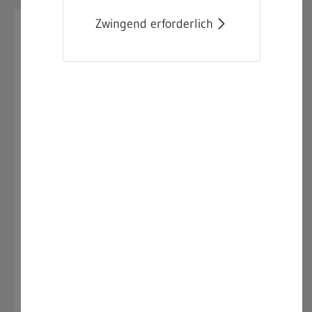
Zwingend erforderlich
01.12.2025
Aktuelles Silvester-
Merkblatt für den
Einzelhandel verfügbar
Das aktuelle "Merkblatt für den Einzelhandel"
über Verkauf und Aufbewahrung von
Feuerwerkskörper der Kategorie F1 und F2 zum
Jahreswechsel, steht jetzt zur Verfügung.
Sie finden das Merkblatt bei uns im Internet der
Gewerbeaufsicht unter
Sprengstoffrecht - Merkblätter