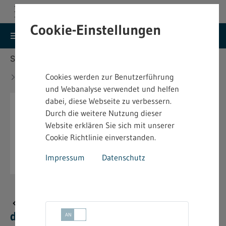
Cookie-Einstellungen
search
menu
Menu
Suche
Sie befinden sich hier:
Startseite
Aktuelles
Aktuelles Silvester-Merkblatt für den Einzelhandel
Cookies werden zur Benutzerführung
verfügbar - 2025
und Webanalyse verwendet und helfen
dabei, diese Webseite zu verbessern.
Durch die weitere Nutzung dieser
Website erklären Sie sich mit unserer
Cookie Richtlinie einverstanden.
Impressum
Datenschutz
Aktuelles Silvester-Merkblatt für
den Einzelhandel verfügbar - 2025