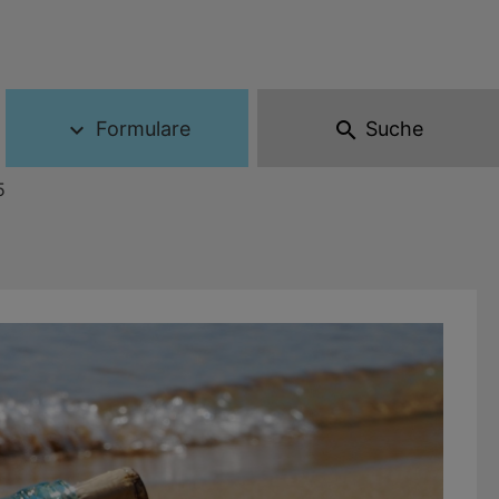
Formulare
Suche
expand_more
search
5