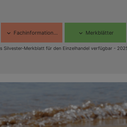
Fachinformationen
Merkblätter
expand_more
expand_more
es Silvester-Merkblatt für den Einzelhandel verfügbar - 202