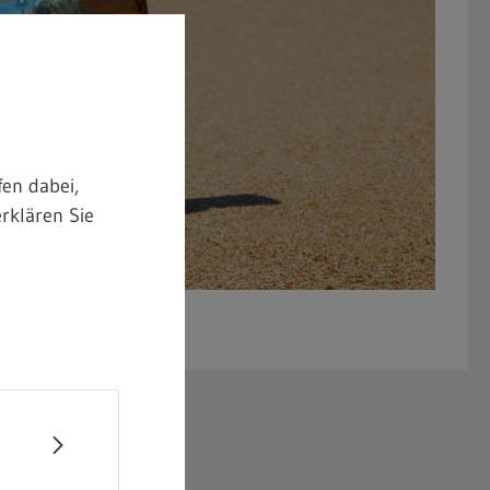
en dabei,
rklären Sie