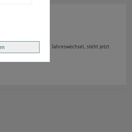
rfügbar
egorie F1 und F2 zum Jahreswechsel, steht jetzt
ren