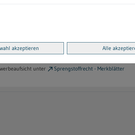
latt für den Einzelhandel ve
r Verkauf und Aufbewahrung von Feuerwerkskörper der Kat
wahl akzeptieren
Alle akzeptie
ewerbeaufsicht unter
Sprengstoffrecht - Merkblätter