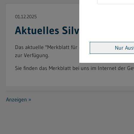
01.12.2025
Aktuelles Silvester-Merkb
Das aktuelle "Merkblatt für den Einzelhandel" übe
Nur Aus
zur Verfügung.
Sie finden das Merkblatt bei uns im Internet der G
Anzeigen »