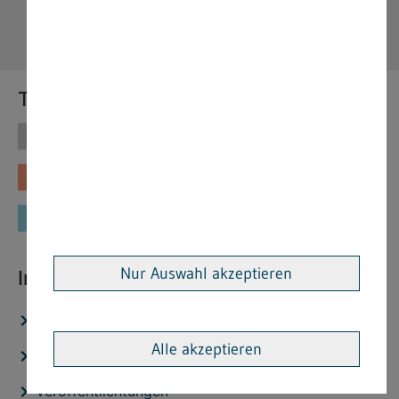
Themen
Themen
Vorschriften
Fachinformationen
Merkblätter
Formulare
Nur Auswahl akzeptieren
Interessante Links
Stellenangebote
Alle akzeptieren
Aktuelles
Veröffentlichtungen