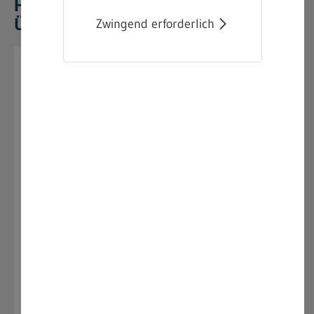
Heimarbeitsausschusses auf
Überlandesebene für die Weberei
Zwingend erforderlich
03.07.2026
Bekanntmachung über die
Auflösung des
Heimarbeitsausschusses auf
Überlandesebene für die
Weberei
Am 29.06.2026 wurde im Bundesanzeiger -
Amtlicher Teil, die
Bekanntmachung über die
Auflösung des Heimarbeitsausschusses auf
Überlandesebene für die Weberei
vom 09.06.2026