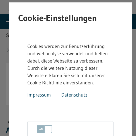
Cookie-Einstellungen
search
menu
Menu
Suche
Sie befinden sich hier:
Startseite
Aktuelles
Bekanntmachung über die Auflösung des
Cookies werden zur Benutzerführung
Heimarbeitsausschusses auf Überlandesebene für
und Webanalyse verwendet und helfen
die Weberei
dabei, diese Webseite zu verbessern.
Durch die weitere Nutzung dieser
Website erklären Sie sich mit unserer
Cookie Richtlinie einverstanden.
Impressum
Datenschutz
Bekanntmachung über die
Auflösung des