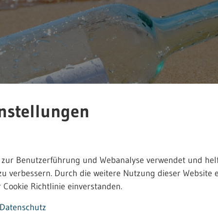
nstellungen
 zur Benutzerführung und Webanalyse verwendet und helf
zu verbessern. Durch die weitere Nutzung dieser Website e
 Cookie Richtlinie einverstanden.
owie Musterformulare für die TRGS 519 und
Datenschutz