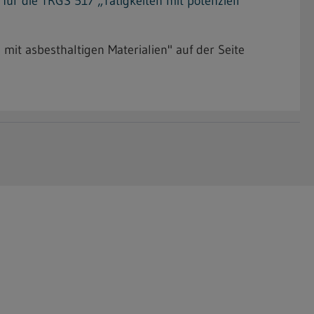
r die TRGS 517 „Tätigkeiten mit potenziell
 mit asbesthaltigen Materialien" auf der Seite