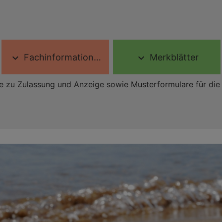
Fachinformationen
Merkblätter
expand_more
expand_more
e zu Zulassung und Anzeige sowie Musterformulare für die