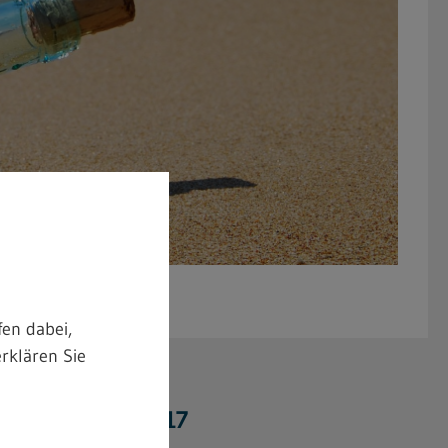
en dabei,
rklären Sie
 für die TRGS 517