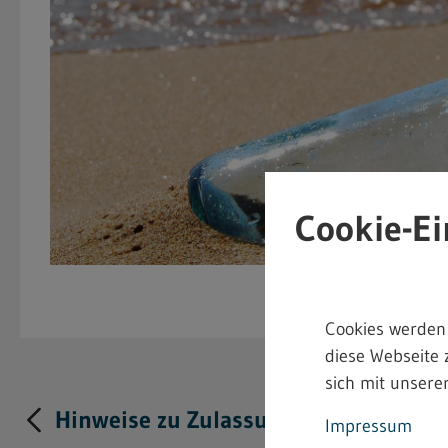
Cookie-Ei
Cookies werden
diese Webseite 
sich mit unserer
Hinweise zu Zulassung und Anzeige s
Impressum