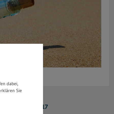
en dabei,
rklären Sie
 für die TRGS 517