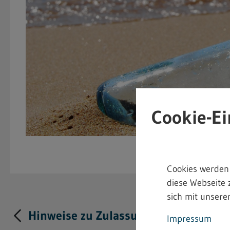
Cookie-Ei
Cookies werden
diese Webseite 
sich mit unserer
Hinweise zu Zulassung und Anzeige s
Impressum