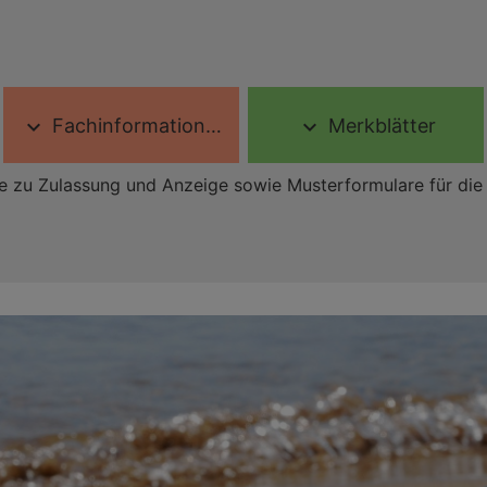
Fachinformationen
Merkblätter
expand_more
expand_more
e zu Zulassung und Anzeige sowie Musterformulare für die