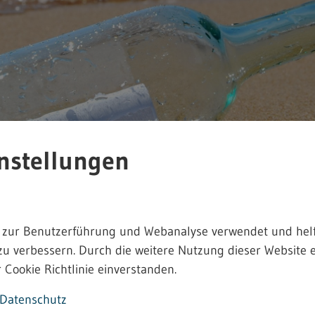
nstellungen
 zur Benutzerführung und Webanalyse verwendet und helf
zu verbessern. Durch die weitere Nutzung dieser Website e
 Cookie Richtlinie einverstanden.
owie Musterformulare für die TRGS 519 und
Datenschutz