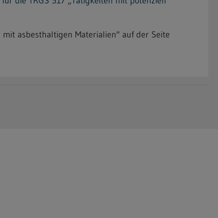
r die TRGS 517 „Tätigkeiten mit potenziell
 mit asbesthaltigen Materialien" auf der Seite