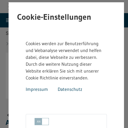
Cookie-Einstellungen
search
menu
Menu
Suche
Sie befinden sich hier:
Startseite
Aktuelles
Gewinner des Deutschen Arbeitsschutzpreises
Cookies werden zur Benutzerführung
2025
und Webanalyse verwendet und helfen
dabei, diese Webseite zu verbessern.
Durch die weitere Nutzung dieser
Website erklären Sie sich mit unserer
Cookie Richtlinie einverstanden.
Impressum
Datenschutz
Gewinner des Deutschen
Arbeitsschutzpreises 2025