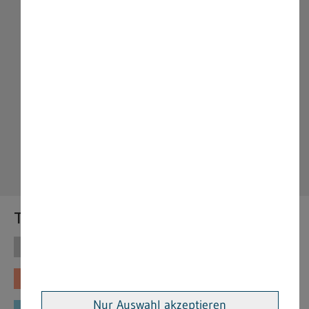
Themen
Themen
Vorschriften
Fachinformationen
Merkblätter
Nur Auswahl akzeptieren