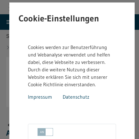
Cookie-Einstellungen
search
menu
Menu
Suche
Sie befinden sich hier:
Startseite
Aktuelles
Gewinner des Deutschen Arbeitsschutzpreises
Cookies werden zur Benutzerführung
2025
und Webanalyse verwendet und helfen
dabei, diese Webseite zu verbessern.
Durch die weitere Nutzung dieser
Website erklären Sie sich mit unserer
Cookie Richtlinie einverstanden.
Impressum
Datenschutz
Gewinner des Deutschen
Arbeitsschutzpreises 2025