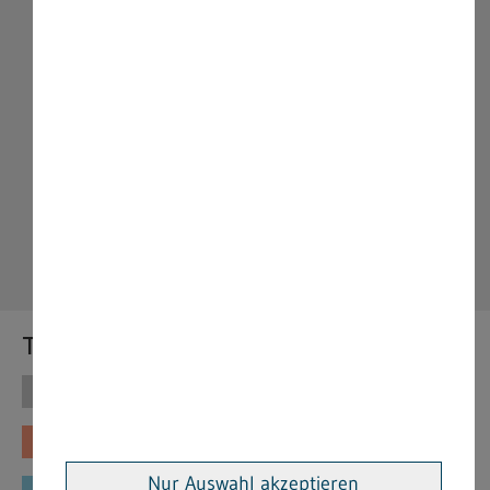
Themen
Themen
Vorschriften
Fachinformationen
Merkblätter
Nur Auswahl akzeptieren