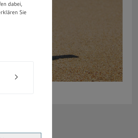
en dabei,
rklären Sie