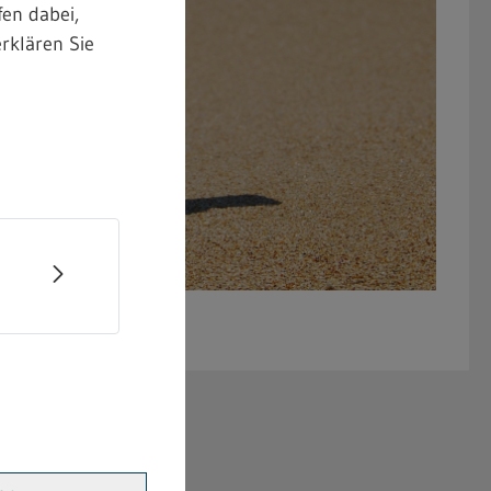
en dabei,
rklären Sie