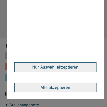
Themen
Themen
Vorschriften
Fachinformationen
Merkblätter
Nur Auswahl akzeptieren
Formulare
Alle akzeptieren
Interessante Links
Stellenangebote