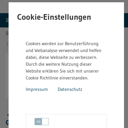
Cookie-Einstellungen
search
menu
Menu
Suche
Sie befinden sich hier:
Startseite
Aktuelles
Liste der Betriebe nach § 19 Abs. 6
Cookies werden zur Benutzerführung
Gefahrstoffverordnung
und Webanalyse verwendet und helfen
dabei, diese Webseite zu verbessern.
Durch die weitere Nutzung dieser
Website erklären Sie sich mit unserer
Cookie Richtlinie einverstanden.
Impressum
Datenschutz
Liste der Betriebe nach § 19 Abs. 6
Gefahrstoffverordnung