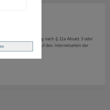
nung
 Betriebe mit Zulassung nach § 11a Absatz 3 oder
Württemberg zentral auf den Internetseiten der
ren