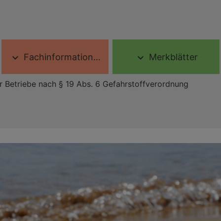
Fachinformationen
Merkblätter
expand_more
expand_more
er Betriebe nach § 19 Abs. 6 Gefahrstoffverordnung