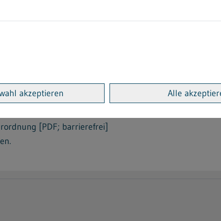
§ 19 Abs. 6 Gefahrstoffverord
ssung und Genehmigung zuständige Behörde eine Liste der
veröffentlichen. Die Veröffentlichung erfolgt für Baden-
wahl akzeptieren
Alle akzeptie
erordnung [PDF; barrierefrei]
en.