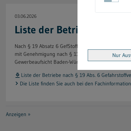
03.06.2026
Liste der Betriebe nach 
Nach § 19 Absatz 6 GefStoffV hat die für die Zula
mit Genehmigung nach § 11a Absatz 4a GefStoffV zu 
Nur Aus
Gewerbeaufsicht Baden-Württemberg.
Liste der Betriebe nach § 19 Abs. 6 Gefahrstoffv
Die Liste finden Sie auch bei den Fachinformation
Anzeigen »