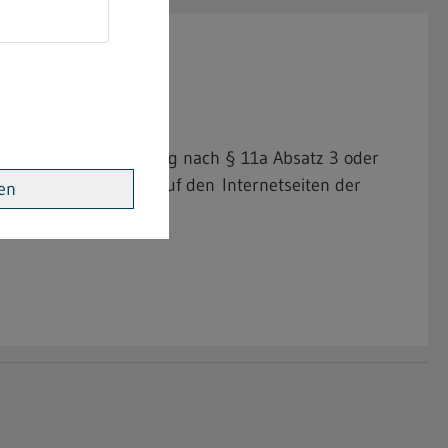
nung
 Betriebe mit Zulassung nach § 11a Absatz 3 oder
Württemberg zentral auf den Internetseiten der
ren