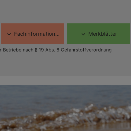
Fachinformationen
Merkblätter
expand_more
expand_more
er Betriebe nach § 19 Abs. 6 Gefahrstoffverordnung