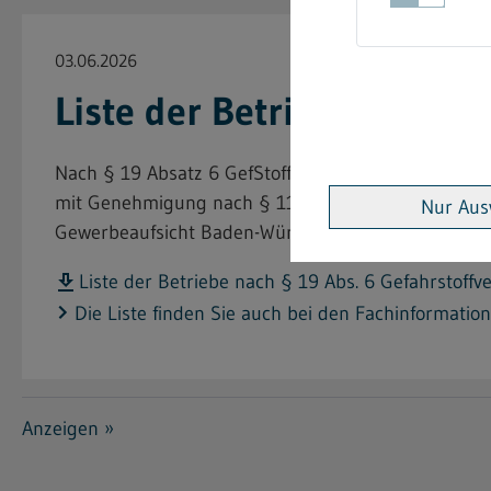
03.06.2026
Liste der Betriebe nach 
Nach § 19 Absatz 6 GefStoffV hat die für die Zula
mit Genehmigung nach § 11a Absatz 4a GefStoffV zu 
Nur Aus
Gewerbeaufsicht Baden-Württemberg.
Liste der Betriebe nach § 19 Abs. 6 Gefahrstoffv
Die Liste finden Sie auch bei den Fachinformation
Anzeigen »