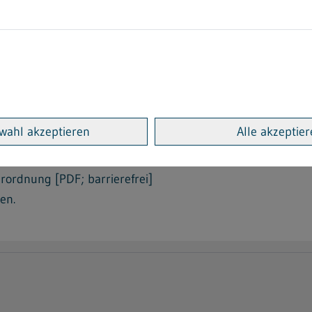
§ 19 Abs. 6 Gefahrstoffverord
ssung und Genehmigung zuständige Behörde eine Liste der
veröffentlichen. Die Veröffentlichung erfolgt für Baden-
wahl akzeptieren
Alle akzeptie
erordnung [PDF; barrierefrei]
en.