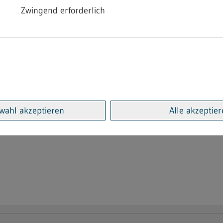
Zwingend erforderlich
ng im Heimarbeitsrecht
anntmachung einer bindenden Festsetzung zur Änderung d
die Herstellung von Schuhwaren in Heimarbeit", wurde am 
wahl akzeptieren
Alle akzeptie
tensammlung der Gewerbeaufsicht im Sachgebiet Heimarbei