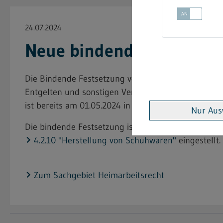
24.07.2024
Neue bindende Festsetzu
Die Bindende Festsetzung vom 12. März 2024 "Bek
Entgelten und sonstigen Vertragsbedingungen für 
ist bereits am 01.05.2024 in Kraft getreten.
Nur Aus
Die bindende Festsetzung ist nun in der Vorschrif
4.2.10 "Herstellung von Schuhwaren"
eingestellt.
Zum Sachgebiet Heimarbeitsrecht