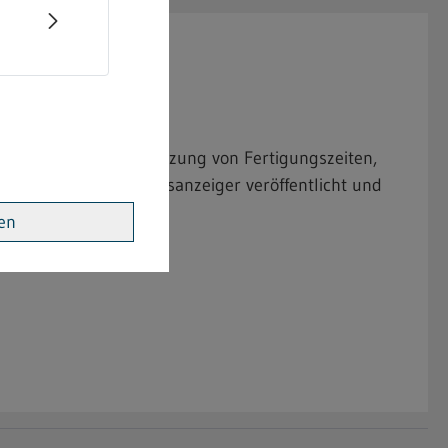
er bindenden Festsetzung von Fertigungszeiten,
23.07.2024 im Bundesanzeiger veröffentlicht und
ren
tsrecht unter