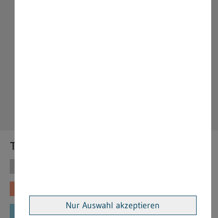
Themen
Themen
Vorschriften
Fachinformationen
Merkblätter
Nur Auswahl akzeptieren
Formulare