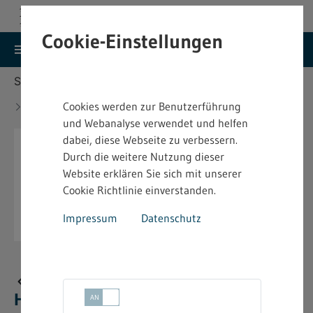
Cookie-Einstellungen
search
menu
Menu
Suche
Sie befinden sich hier:
Startseite
Aktuelles
Neue bindende Festsetzung im Heimarbeitsrecht -
Cookies werden zur Benutzerführung
4.2.07.1
und Webanalyse verwendet und helfen
dabei, diese Webseite zu verbessern.
Durch die weitere Nutzung dieser
Website erklären Sie sich mit unserer
Cookie Richtlinie einverstanden.
Impressum
Datenschutz
Neue bindende Festsetzung im
Heimarbeitsrecht - 4.2.07.1