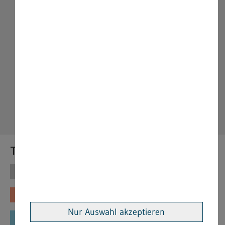
Themen
Themen
Vorschriften
Fachinformationen
Merkblätter
Nur Auswahl akzeptieren
Formulare