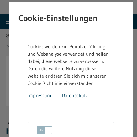
Cookie-Einstellungen
search
menu
Menu
Suche
Sie befinden sich hier:
Startseite
Aktuelles
Neue bindende Festsetzung im Heimarbeitsrecht -
Cookies werden zur Benutzerführung
4.2.07.1
und Webanalyse verwendet und helfen
dabei, diese Webseite zu verbessern.
Durch die weitere Nutzung dieser
Website erklären Sie sich mit unserer
Cookie Richtlinie einverstanden.
Impressum
Datenschutz
Neue bindende Festsetzung im
Heimarbeitsrecht - 4.2.07.1