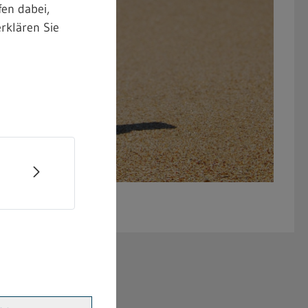
en dabei,
rklären Sie