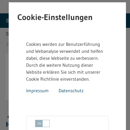
Cookie-Einstellungen
search
menu
Menu
Suche
Sie befinden sich hier:
Startseite
Aktuelles
Neue bindende Festsetzung im Heimarbeitsrecht -
Cookies werden zur Benutzerführung
4.2.09
und Webanalyse verwendet und helfen
dabei, diese Webseite zu verbessern.
Durch die weitere Nutzung dieser
Website erklären Sie sich mit unserer
Cookie Richtlinie einverstanden.
Impressum
Datenschutz
Neue bindende Festsetzung im
Heimarbeitsrecht - 4.2.09