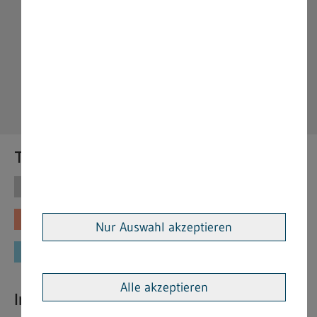
Themen
Themen
Vorschriften
Fachinformationen
Merkblätter
Nur Auswahl akzeptieren
Formulare
Alle akzeptieren
Interessante Links