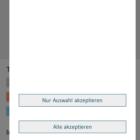
Themen
Themen
Vorschriften
Fachinformationen
Merkblätter
Nur Auswahl akzeptieren
Formulare
Alle akzeptieren
Interessante Links