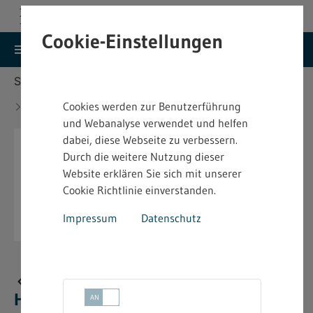
Cookie-Einstellungen
search
menu
Menu
Suche
Sie befinden sich hier:
Startseite
Aktuelles
Neue bindende Festsetzung im Heimarbeitsrecht -
Cookies werden zur Benutzerführung
4.2.09
und Webanalyse verwendet und helfen
dabei, diese Webseite zu verbessern.
Durch die weitere Nutzung dieser
Website erklären Sie sich mit unserer
Cookie Richtlinie einverstanden.
Impressum
Datenschutz
Neue bindende Festsetzung im
Heimarbeitsrecht - 4.2.09