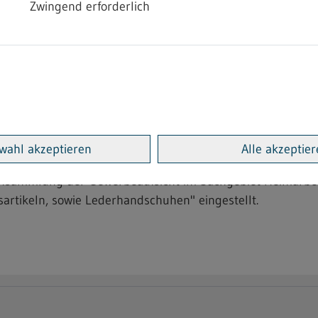
Zwingend erforderlich
g im Heimarbeitsrecht - 4.2
anntmachung einer bindenden Festsetzung zur Änderung d
für in Heimarbeit Beschäftigte", wurde am 01.06.2026 im 
wahl akzeptieren
Alle akzeptie
ftensammlung der Gewerbeaufsicht im Sachgebiet Heimarbe
sartikeln, sowie Lederhandschuhen" eingestellt.