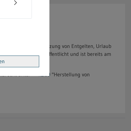
.09
er bindenden Festsetzung von Entgelten, Urlaub
Bundesanzeiger veröffentlicht und ist bereits am
ren
itsrecht unter
4.2.09
"Herstellung von