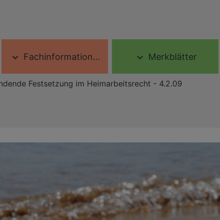
Fachinformationen
Merkblätter
expand_more
expand_more
ndende Festsetzung im Heimarbeitsrecht - 4.2.09