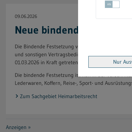
09.06.2026
Neue bindende Festsetzun
Die Bindende Festsetzung vom 15. April 2025 "Bek
und sonstigen Vertragsbedingungen für Lederwaren 
Nur Aus
01.03.2026 in Kraft getreten.
Die bindende Festsetzung ist nun in der Vorschri
Lederwaren, Koffern, Reise-, Sport- und Ausrüstung
Zum Sachgebiet Heimarbeitsrecht
Anzeigen »