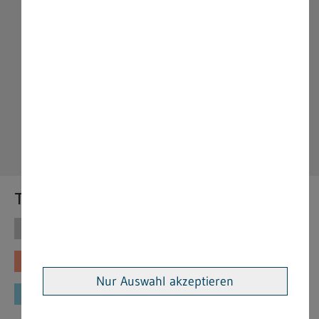
Themen
Themen
Vorschriften
Fachinformationen
Merkblätter
Nur Auswahl akzeptieren
Formulare