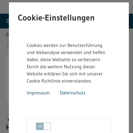
Cookie-Einstellungen
search
menu
Menu
Suche
Sie befinden sich hier:
Startseite
Aktuelles
Neue bindende Festsetzung im Heimarbeitsrecht -
Cookies werden zur Benutzerführung
4.2.12.9
und Webanalyse verwendet und helfen
dabei, diese Webseite zu verbessern.
Durch die weitere Nutzung dieser
Website erklären Sie sich mit unserer
Cookie Richtlinie einverstanden.
Impressum
Datenschutz
Neue bindende Festsetzung im
Heimarbeitsrecht - 4.2.12.9