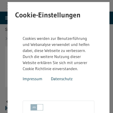
Cookie-Einstellungen
search
menu
Menu
Suche
Sie befinden sich hier:
Startseite
Aktuelles
Neue bindende Festsetzung im Heimarbeitsrecht -
Cookies werden zur Benutzerführung
4.2.14 - 09.12.2024
und Webanalyse verwendet und helfen
dabei, diese Webseite zu verbessern.
Durch die weitere Nutzung dieser
Website erklären Sie sich mit unserer
Cookie Richtlinie einverstanden.
Impressum
Datenschutz
Neue bindende Festsetzung im
Heimarbeitsrecht - 4.2.14 - 09.12.2024