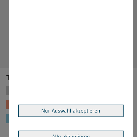
Themen
Themen
Vorschriften
Fachinformationen
Merkblätter
Nur Auswahl akzeptieren
Formulare
Alle akzeptieren