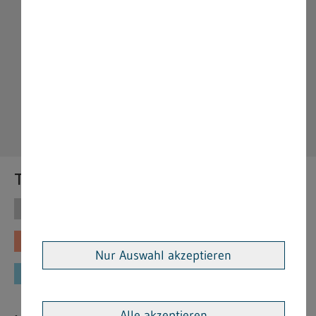
Themen
Themen
Vorschriften
Fachinformationen
Merkblätter
Nur Auswahl akzeptieren
Formulare
Alle akzeptieren