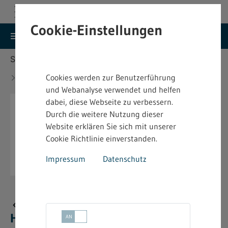
Cookie-Einstellungen
search
menu
Menu
Suche
Sie befinden sich hier:
Startseite
Aktuelles
Neue bindende Festsetzung im Heimarbeitsrecht -
Cookies werden zur Benutzerführung
4.2.14 - 09.12.2024
und Webanalyse verwendet und helfen
dabei, diese Webseite zu verbessern.
Durch die weitere Nutzung dieser
Website erklären Sie sich mit unserer
Cookie Richtlinie einverstanden.
Impressum
Datenschutz
Neue bindende Festsetzung im
Heimarbeitsrecht - 4.2.14 - 09.12.2024