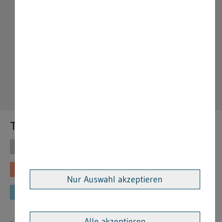
Themen
Themen
Vorschriften
Fachinformationen
Merkblätter
Nur Auswahl akzeptieren
Formulare
Alle akzeptieren