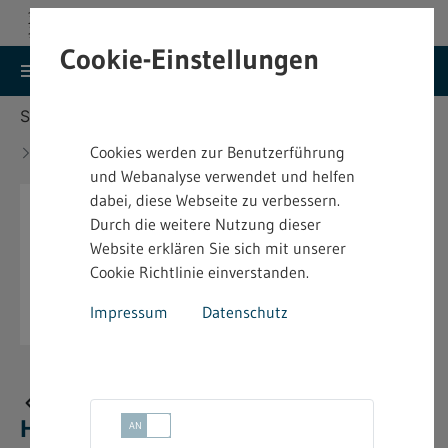
Cookie-Einstellungen
search
menu
Menu
Suche
Sie befinden sich hier:
Startseite
Aktuelles
Neue bindende Festsetzung im Heimarbeitsrecht -
Cookies werden zur Benutzerführung
4.2.14 - 09.12.2024
und Webanalyse verwendet und helfen
dabei, diese Webseite zu verbessern.
Durch die weitere Nutzung dieser
Website erklären Sie sich mit unserer
Cookie Richtlinie einverstanden.
Impressum
Datenschutz
Neue bindende Festsetzung im
Heimarbeitsrecht - 4.2.14 - 09.12.2024