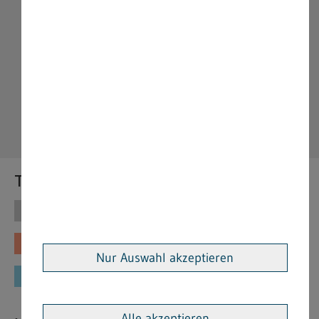
Themen
Themen
Vorschriften
Fachinformationen
Merkblätter
Nur Auswahl akzeptieren
Formulare
Alle akzeptieren