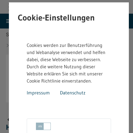
Cookie-Einstellungen
search
menu
Menu
Suche
Sie befinden sich hier:
Startseite
Aktuelles
Neue bindende Festsetzung im Heimarbeitsrecht -
Cookies werden zur Benutzerführung
4.2.14 - 09.12.2024
und Webanalyse verwendet und helfen
dabei, diese Webseite zu verbessern.
Durch die weitere Nutzung dieser
Website erklären Sie sich mit unserer
Cookie Richtlinie einverstanden.
Impressum
Datenschutz
Neue bindende Festsetzung im
Heimarbeitsrecht - 4.2.14 - 09.12.2024