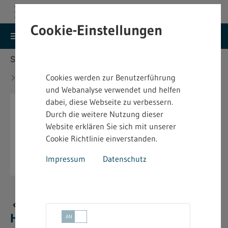
Cookie-Einstellungen
search
menu
Menu
Suche
Sie befinden sich hier:
Startseite
Aktuelles
Neue bindende Festsetzung im Heimarbeitsrecht -
Cookies werden zur Benutzerführung
4.2.15.1
und Webanalyse verwendet und helfen
dabei, diese Webseite zu verbessern.
Durch die weitere Nutzung dieser
Website erklären Sie sich mit unserer
Cookie Richtlinie einverstanden.
Impressum
Datenschutz
Neue bindende Festsetzung im
Heimarbeitsrecht - 4.2.15.1