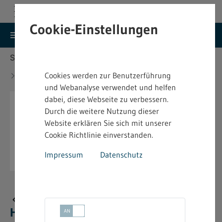
Cookie-Einstellungen
search
menu
Menu
Suche
Sie befinden sich hier:
Startseite
Aktuelles
Neue bindende Festsetzung im Heimarbeitsrecht -
Cookies werden zur Benutzerführung
4.2.15.1
und Webanalyse verwendet und helfen
dabei, diese Webseite zu verbessern.
Durch die weitere Nutzung dieser
Website erklären Sie sich mit unserer
Cookie Richtlinie einverstanden.
Impressum
Datenschutz
Neue bindende Festsetzung im
Heimarbeitsrecht - 4.2.15.1