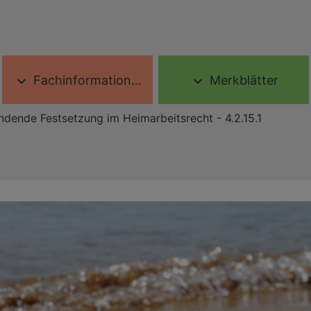
Fachinformationen
Merkblätter
expand_more
expand_more
ndende Festsetzung im Heimarbeitsrecht - 4.2.15.1