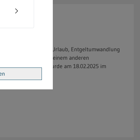
ungszeiten, Entgelte, Urlaub, Entgeltumwandlung
zweigen, die nicht von einem anderen
beschäftigt werden", wurde am 18.02.2025 im
ren