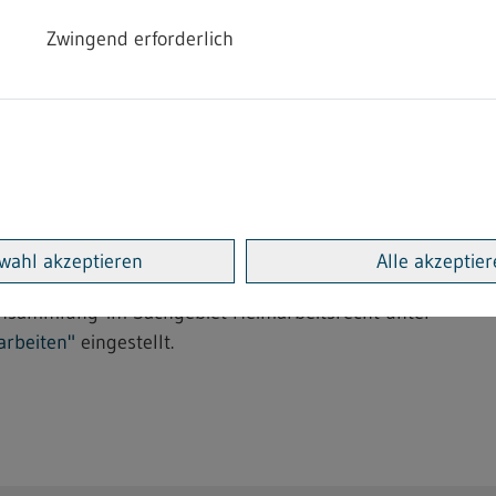
Zwingend erforderlich
ng im Heimarbeitsrecht
Bekanntmachung einer bindenden Festsetzung über Fertig
t Beschäftigte, die vom Handel und sonstigen Wirtschafts
ngs-, Abfüll-, Aufmachungs- und sonstigen Hilfsarbeiten 
wahl akzeptieren
Alle akzeptie
01.2025 in Kraft getreten.
ftensammlung im Sachgebiet Heimarbeitsrecht unter
arbeiten"
eingestellt.