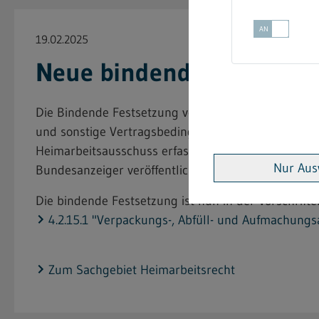
19.02.2025
Neue bindende Festsetzu
Die Bindende Festsetzung vom 17. Oktober 2024 "
und sonstige Vertragsbedingungen für in Heimarbei
Heimarbeitsausschuss erfasst werden, mit Verpacku
Nur Aus
Bundesanzeiger veröffentlicht und ist bereits am 01.
Die bindende Festsetzung ist nun in der Vorschri
4.2.15.1 "Verpackungs-, Abfüll- und Aufmachungs
Zum Sachgebiet Heimarbeitsrecht