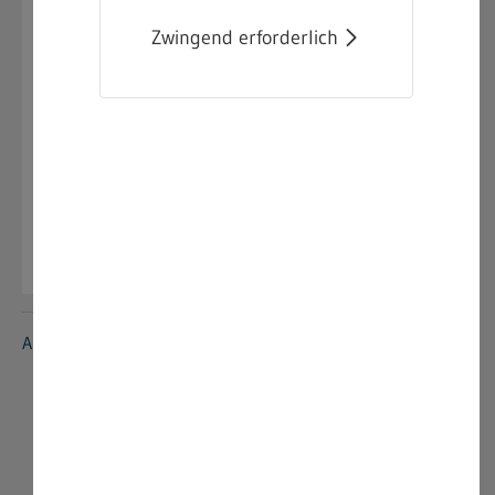
04.09.2025
Zwingend erforderlich
Neufassung der TRBA 500
Im GMBl Nr. 15 vom 28.08.2025 wurde die
Neufassung der TRBA 500 veröffentlicht:
TRBA 500 - Grundlegende Maßnahmen bei
Tätigkeiten mit biologischen Arbeitsstoffen
Anzeigen »