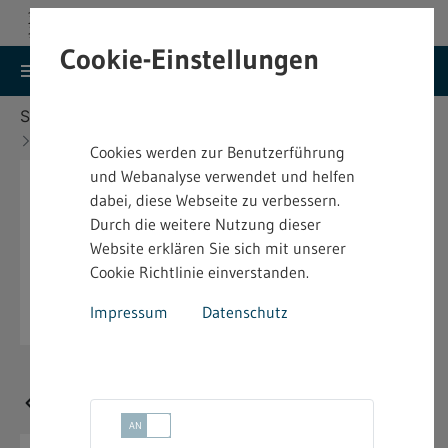
Cookie-Einstellungen
search
menu
Menu
Suche
Sie befinden sich hier:
Startseite
Aktuelles
Neufassung der TRBA 500
Cookies werden zur Benutzerführung
und Webanalyse verwendet und helfen
dabei, diese Webseite zu verbessern.
Durch die weitere Nutzung dieser
Website erklären Sie sich mit unserer
Cookie Richtlinie einverstanden.
Impressum
Datenschutz
Neufassung der TRBA 500