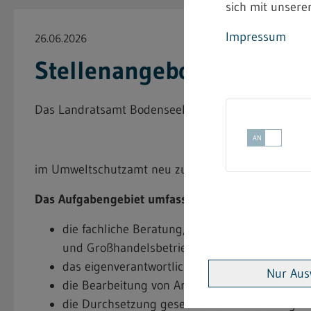
sich mit unserer
Impressum
26.06.2026
Stellenangebot beim Lan
Das Landratsamt Bodenseekreis hat die unbefristete 
im Umweltschutzamt neu zu besetzen.
Das Aufgabengebiet umfasst insbesondere:
die fachliche Beratung, Genehmigung und Übe
und Großhandelsbetrieben sowie Einrichtunge
das eigenverantwortliche Erarbeiten techni
Nur Aus
die Bearbeitung von Anträgen sowie die Prü
die Durchsetzung gesetzlicher Anforderungen 