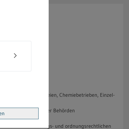
kstellen, Schreinereien, Chemiebetrieben, Einzel-
utz und Abfallrecht
ratsamtes sowie anderer Behörden
ren
chutzes mit verwaltungs- und ordnungsrechtlichen