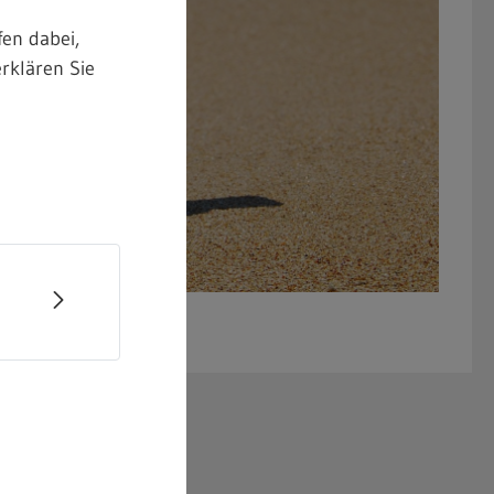
en dabei,
rklären Sie