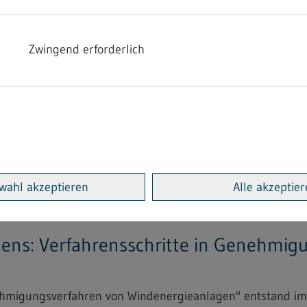
arbeitung von Trockenblumen...
Zwingend erforderlich
Heimarbeitsrecht - 4.2.09
"Bekanntmachung einer bindenden Festsetzung zur Änderu
 Lederwaren...
wahl akzeptieren
Alle akzeptie
adens: Verfahrensschritte in Genehmi
enehmigungsverfahren von Windenergieanlagen" entstand 