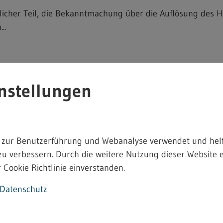
icher Teil, die Bekanntmachung über die Auflösung des 
..
nstellungen
amt Bodenseekreis
stete Vollzeitstelle Technischer Sachbearbeiter Gewerbe
ere: ...
 zur Benutzerführung und Webanalyse verwendet und helf
zu verbessern. Durch die weitere Nutzung dieser Website e
 Cookie Richtlinie einverstanden.
Datenschutz
Heimarbeitsrecht - 4.2.12.9
ekanntmachung einer bindenden Festsetzung von Entgelt