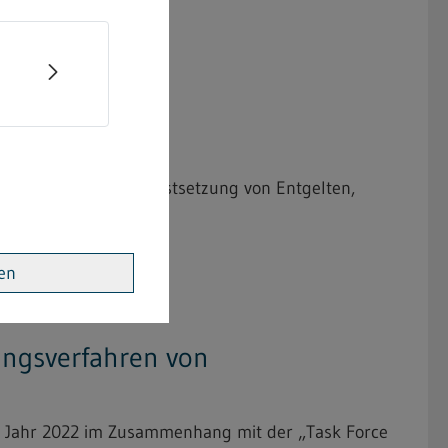
ng der bindenden Festsetzung von Entgelten,
ren
gungsverfahren von
im Jahr 2022 im Zusammenhang mit der „Task Force