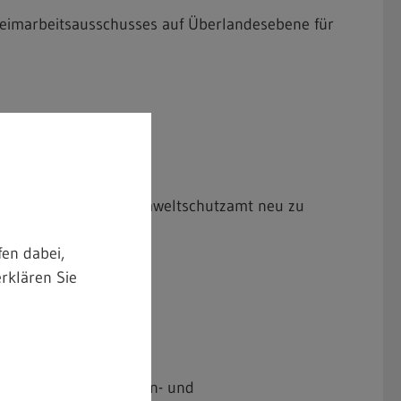
Heimarbeitsausschusses auf Überlandesebene für
aufsicht (m/w/d) im Umweltschutzamt neu zu
en dabei,
rklären Sie
en für die Kunstblumen- und