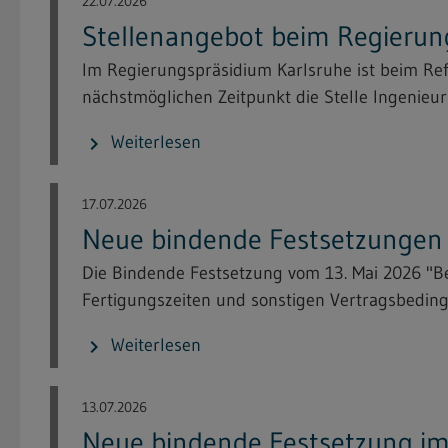
22.07.2026
Stellenangebot beim Regierun
Im Regierungspräsidium Karlsruhe ist beim Re
nächstmöglichen Zeitpunkt die Stelle Ingenieuri
Weiterlesen
chevron_right
17.07.2026
Neue bindende Festsetzungen i
Die Bindende Festsetzung vom 13. Mai 2026 "
Fertigungszeiten und sonstigen Vertragsbeding
Weiterlesen
chevron_right
13.07.2026
Neue bindende Festsetzung im 