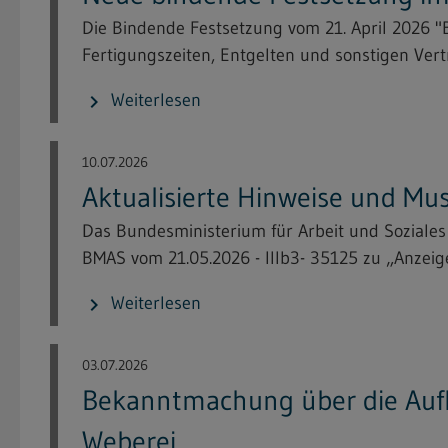
Die Bindende Festsetzung vom 21. April 2026
Fertigungszeiten, Entgelten und sonstigen Vert
Weiterlesen
chevron_right
10.07.2026
Aktualisierte Hinweise und Mu
Das Bundesministerium für Arbeit und Soziale
BMAS vom 21.05.2026 - IIIb3- 35125 zu „Anzeige
Weiterlesen
chevron_right
03.07.2026
Bekanntmachung über die Aufl
Weberei