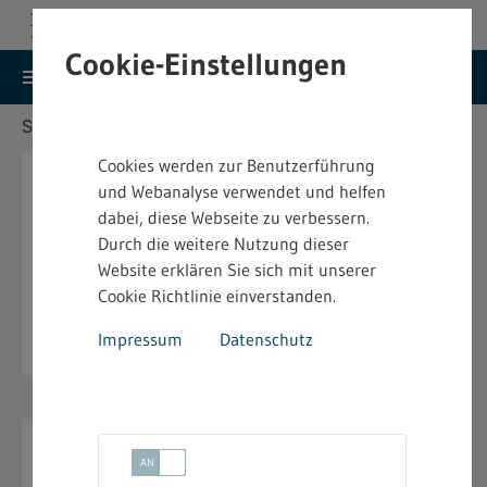
Cookie-Einstellungen
search
menu
Menu
Suche
Sie befinden sich hier:
Startseite
Aktuelles
Cookies werden zur Benutzerführung
und Webanalyse verwendet und helfen
dabei, diese Webseite zu verbessern.
Durch die weitere Nutzung dieser
Website erklären Sie sich mit unserer
Cookie Richtlinie einverstanden.
Impressum
Datenschutz
22.07.2026