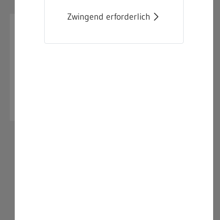
Zwingend erforderlich
Aufgabenfelder:
Immissionsschutz
Wasser
Abfall