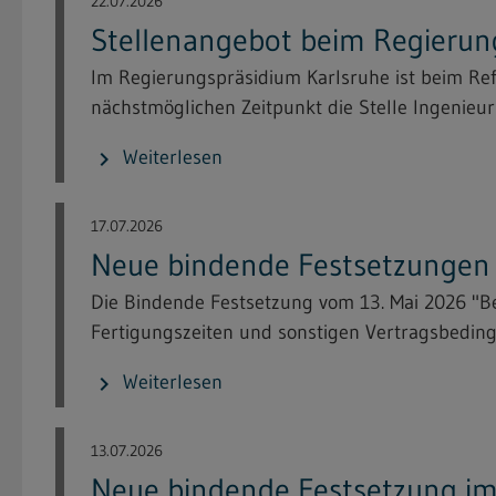
22.07.2026
Stellenangebot beim Regierun
Im Regierungspräsidium Karlsruhe ist beim Re
nächstmöglichen Zeitpunkt die Stelle Ingenieuri
Weiterlesen
chevron_right
17.07.2026
Neue bindende Festsetzungen i
Die Bindende Festsetzung vom 13. Mai 2026 "
Fertigungszeiten und sonstigen Vertragsbeding
Weiterlesen
chevron_right
13.07.2026
Neue bindende Festsetzung im 