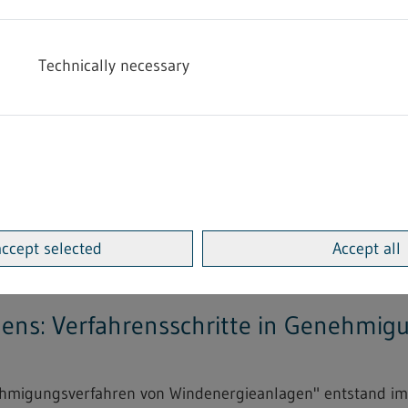
arbeitung von Trockenblumen...
Technically necessary
Heimarbeitsrecht - 4.2.09
"Bekanntmachung einer bindenden Festsetzung zur Änderu
 Lederwaren...
accept selected
Accept all
adens: Verfahrensschritte in Genehmi
enehmigungsverfahren von Windenergieanlagen" entstand 