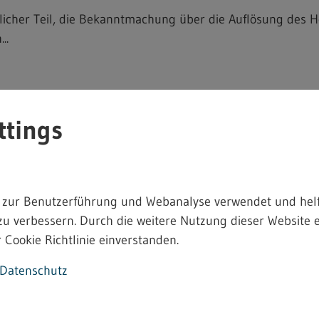
icher Teil, die Bekanntmachung über die Auflösung des 
..
ttings
amt Bodenseekreis
stete Vollzeitstelle Technischer Sachbearbeiter Gewerbe
ere: ...
 zur Benutzerführung und Webanalyse verwendet und helf
zu verbessern. Durch die weitere Nutzung dieser Website e
 Cookie Richtlinie einverstanden.
Datenschutz
Heimarbeitsrecht - 4.2.12.9
ekanntmachung einer bindenden Festsetzung von Entgelt