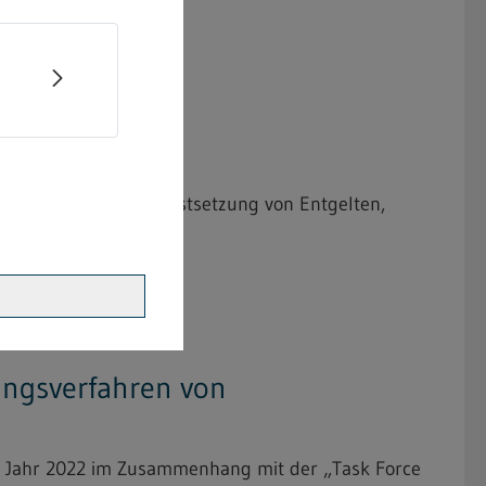
ng der bindenden Festsetzung von Entgelten,
gungsverfahren von
im Jahr 2022 im Zusammenhang mit der „Task Force