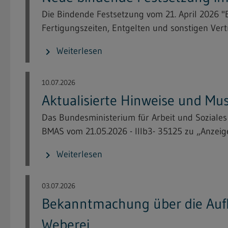
Die Bindende Festsetzung vom 21. April 2026
Fertigungszeiten, Entgelten und sonstigen Vert
Weiterlesen
chevron_right
10.07.2026
Aktualisierte Hinweise und Mu
Das Bundesministerium für Arbeit und Soziale
BMAS vom 21.05.2026 - IIIb3- 35125 zu „Anzeige
Weiterlesen
chevron_right
03.07.2026
Bekanntmachung über die Aufl
Weberei