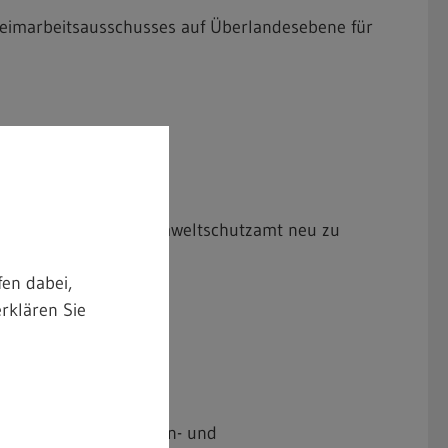
Heimarbeitsausschusses auf Überlandesebene für
aufsicht (m/w/d) im Umweltschutzamt neu zu
en dabei,
rklären Sie
en für die Kunstblumen- und