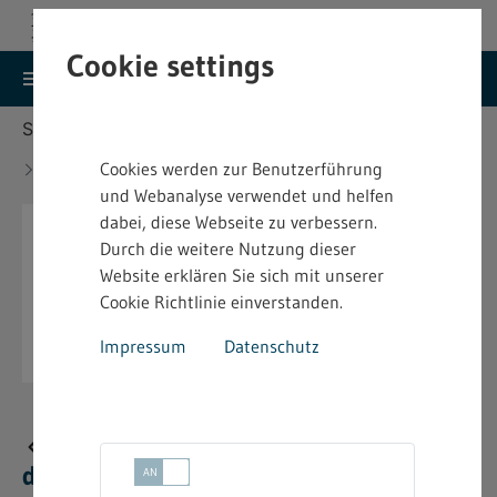
Cookie settings
search
menu
Menu
Suche
Sie befinden sich hier:
Startseite
Aktuelles
Aktuelles Silvester-Merkblatt für den Einzelhandel
Cookies werden zur Benutzerführung
verfügbar - 2025
und Webanalyse verwendet und helfen
dabei, diese Webseite zu verbessern.
Durch die weitere Nutzung dieser
Website erklären Sie sich mit unserer
Cookie Richtlinie einverstanden.
Impressum
Datenschutz
Aktuelles Silvester-Merkblatt für
den Einzelhandel verfügbar - 2025