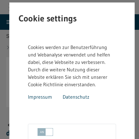
Cookie settings
search
menu
Menu
Suche
Sie befinden sich hier:
Startseite
Aktuelles
Aktuelles Silvester-Merkblatt für den Einzelhandel
Cookies werden zur Benutzerführung
verfügbar - 2025
und Webanalyse verwendet und helfen
dabei, diese Webseite zu verbessern.
Durch die weitere Nutzung dieser
Website erklären Sie sich mit unserer
Cookie Richtlinie einverstanden.
Impressum
Datenschutz
Aktuelles Silvester-Merkblatt für
den Einzelhandel verfügbar - 2025