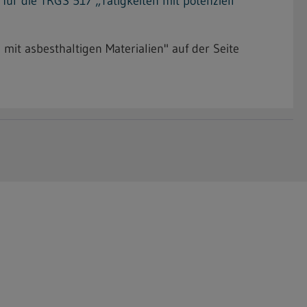
r die TRGS 517 „Tätigkeiten mit potenziell
 mit asbesthaltigen Materialien" auf der Seite