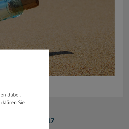
en dabei,
rklären Sie
 für die TRGS 517