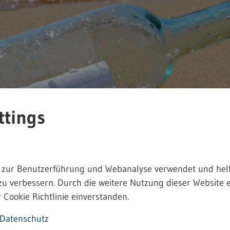
ttings
 zur Benutzerführung und Webanalyse verwendet und helf
zu verbessern. Durch die weitere Nutzung dieser Website e
 Cookie Richtlinie einverstanden.
owie Musterformulare für die TRGS 519 und
Datenschutz