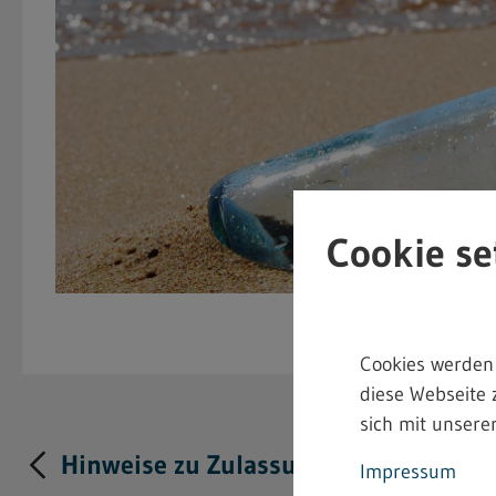
Cookie se
Cookies werden
diese Webseite 
sich mit unserer
Hinweise zu Zulassung und Anzeige s
Impressum