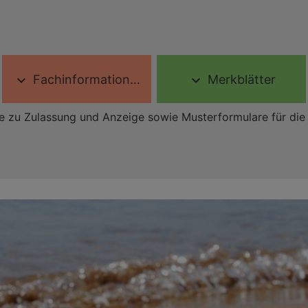
Fachinformationen
Merkblätter
expand_more
expand_more
e zu Zulassung und Anzeige sowie Musterformulare für die