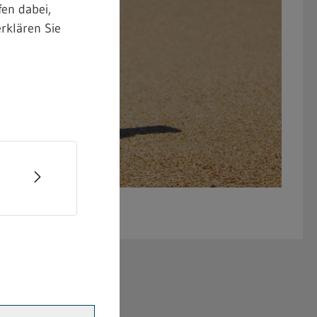
en dabei,
rklären Sie