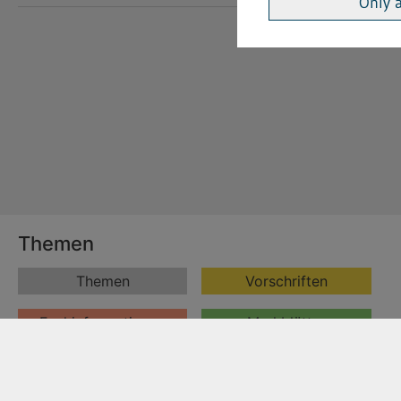
Only 
Themen
Themen
Vorschriften
Fachinformationen
Merkblätter
Formulare