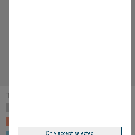
Themen
Themen
Vorschriften
Fachinformationen
Merkblätter
Only accept selected