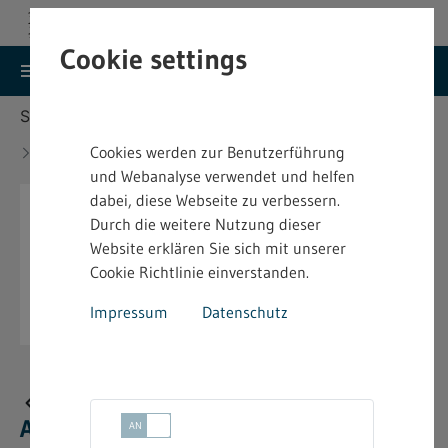
Cookie settings
search
menu
Menu
Suche
Sie befinden sich hier:
Startseite
Aktuelles
Gewinner des Deutschen Arbeitsschutzpreises
Cookies werden zur Benutzerführung
2025
und Webanalyse verwendet und helfen
dabei, diese Webseite zu verbessern.
Durch die weitere Nutzung dieser
Website erklären Sie sich mit unserer
Cookie Richtlinie einverstanden.
Impressum
Datenschutz
Gewinner des Deutschen
Arbeitsschutzpreises 2025