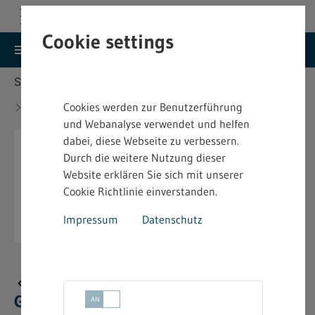
Cookie settings
search
menu
Menu
Suche
Sie befinden sich hier:
Startseite
Aktuelles
Liste der Betriebe nach § 19 Abs. 6
Cookies werden zur Benutzerführung
Gefahrstoffverordnung
und Webanalyse verwendet und helfen
dabei, diese Webseite zu verbessern.
Durch die weitere Nutzung dieser
Website erklären Sie sich mit unserer
Cookie Richtlinie einverstanden.
Impressum
Datenschutz
Liste der Betriebe nach § 19 Abs. 6
Gefahrstoffverordnung