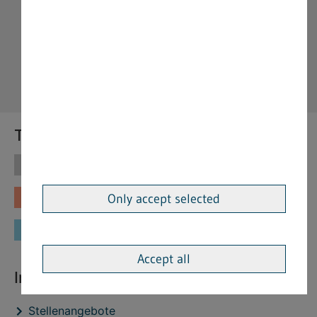
Themen
Themen
Vorschriften
Fachinformationen
Merkblätter
Only accept selected
Formulare
Accept all
Interessante Links
Stellenangebote