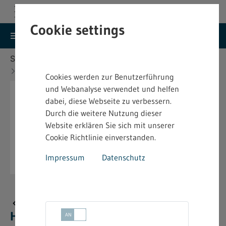
Cookie settings
search
menu
Menu
Suche
Sie befinden sich hier:
Startseite
Aktuelles
Neue bindende Festsetzung im Heimarbeitsrecht
Cookies werden zur Benutzerführung
und Webanalyse verwendet und helfen
dabei, diese Webseite zu verbessern.
Durch die weitere Nutzung dieser
Website erklären Sie sich mit unserer
Cookie Richtlinie einverstanden.
Impressum
Datenschutz
Neue bindende Festsetzung im
Heimarbeitsrecht