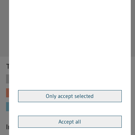
Themen
Themen
Vorschriften
Fachinformationen
Merkblätter
Only accept selected
Formulare
Accept all
Interessante Links