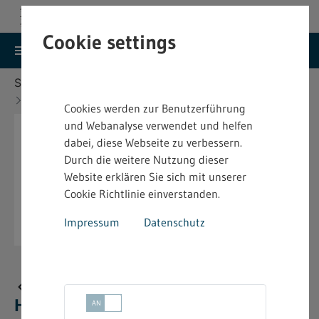
Cookie settings
search
menu
Menu
Suche
Sie befinden sich hier:
Startseite
Aktuelles
Neue bindende Festsetzung im Heimarbeitsrecht
Cookies werden zur Benutzerführung
und Webanalyse verwendet und helfen
dabei, diese Webseite zu verbessern.
Durch die weitere Nutzung dieser
Website erklären Sie sich mit unserer
Cookie Richtlinie einverstanden.
Impressum
Datenschutz
Neue bindende Festsetzung im
Heimarbeitsrecht