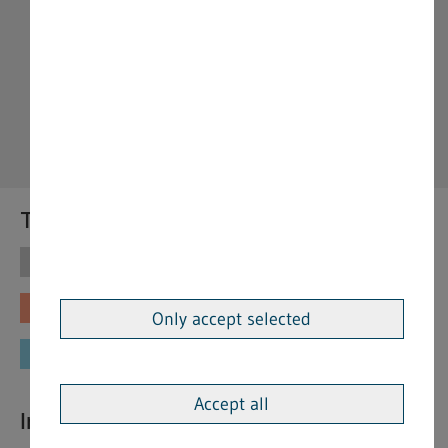
Themen
Themen
Vorschriften
Fachinformationen
Merkblätter
Only accept selected
Formulare
Accept all
Interessante Links