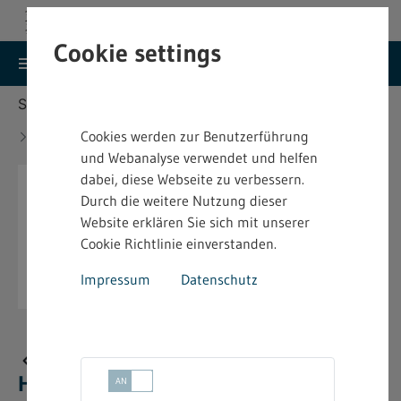
Cookie settings
search
menu
Menu
Suche
Sie befinden sich hier:
Startseite
Aktuelles
Neue bindende Festsetzung im Heimarbeitsrecht -
Cookies werden zur Benutzerführung
4.2.09
und Webanalyse verwendet und helfen
dabei, diese Webseite zu verbessern.
Durch die weitere Nutzung dieser
Website erklären Sie sich mit unserer
Cookie Richtlinie einverstanden.
Impressum
Datenschutz
Neue bindende Festsetzung im
Heimarbeitsrecht - 4.2.09