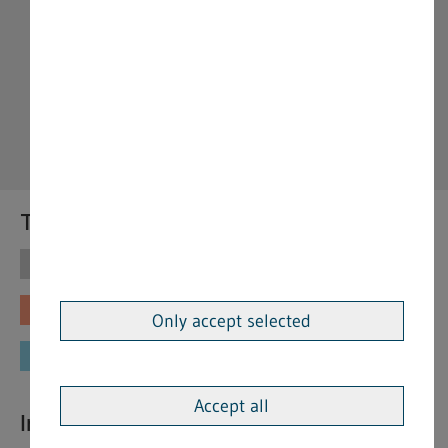
Themen
Themen
Vorschriften
Fachinformationen
Merkblätter
Only accept selected
Formulare
Accept all
Interessante Links