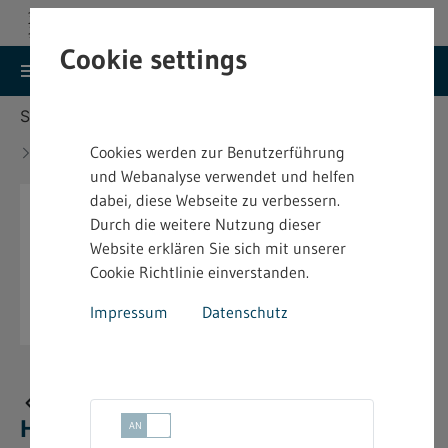
Cookie settings
search
menu
Menu
Suche
Sie befinden sich hier:
Startseite
Aktuelles
Neue bindende Festsetzung im Heimarbeitsrecht -
Cookies werden zur Benutzerführung
4.2.11.5
und Webanalyse verwendet und helfen
dabei, diese Webseite zu verbessern.
Durch die weitere Nutzung dieser
Website erklären Sie sich mit unserer
Cookie Richtlinie einverstanden.
Impressum
Datenschutz
Neue bindende Festsetzung im
Heimarbeitsrecht - 4.2.11.5