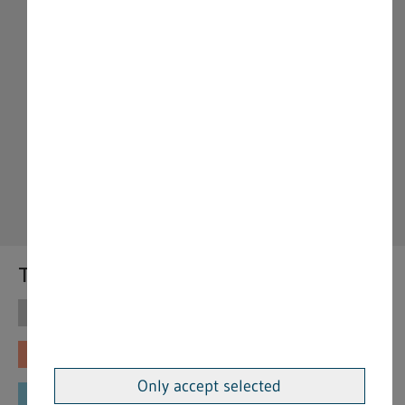
Themen
Themen
Vorschriften
Fachinformationen
Merkblätter
Only accept selected
Formulare