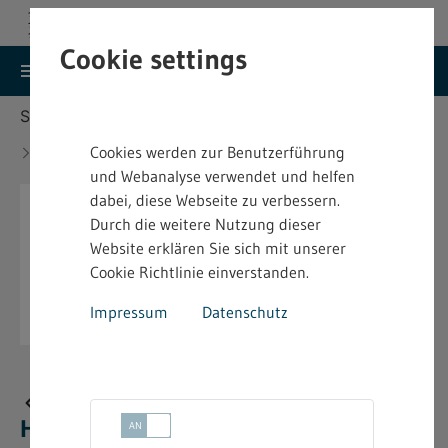
Cookie settings
search
menu
Menu
Suche
Sie befinden sich hier:
Startseite
Aktuelles
Neue bindende Festsetzung im Heimarbeitsrecht -
Cookies werden zur Benutzerführung
4.2.11.5
und Webanalyse verwendet und helfen
dabei, diese Webseite zu verbessern.
Durch die weitere Nutzung dieser
Website erklären Sie sich mit unserer
Cookie Richtlinie einverstanden.
Impressum
Datenschutz
Neue bindende Festsetzung im
Heimarbeitsrecht - 4.2.11.5