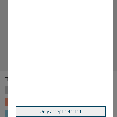
Themen
Themen
Vorschriften
Fachinformationen
Merkblätter
Only accept selected
Formulare